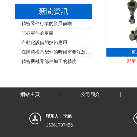
新聞資訊
精密零件行業的發展前瞻
非标零件的定義
自動化設備的技術應用
在購買模具配件的時候需要注意事項
模
點擊
精密機械零部件加工的精度
網站主頁
公司簡介
聯系人：李總
15961707456