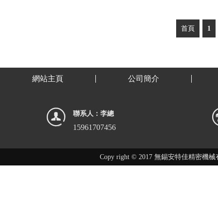
首頁
1
網站主頁
公司簡介
聯系人：李總
15961707456
Copy right © 2017 無錫安特佳精密機械有