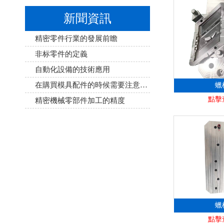
新聞資訊
精密零件行業的發展前瞻
非标零件的定義
自動化設備的技術應用
在購買模具配件的時候需要注意事項
蠟
點擊
精密機械零部件加工的精度
蠟
點擊