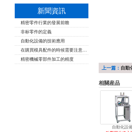
新聞資訊
精密零件行業的發展前瞻
非标零件的定義
自動化設備的技術應用
在購買模具配件的時候需要注意事項
精密機械零部件加工的精度
上一篇：
自動
相關産品
自動化設