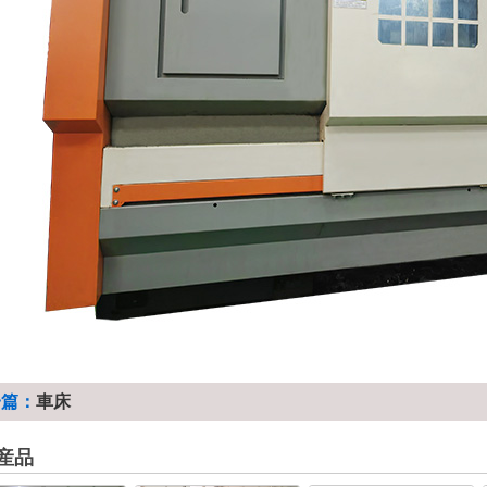
一篇：
車床
産品