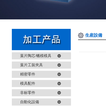
生産設備
葉片陶芯/蠟模模具
葉片工裝夾具
精密零件
模具配件
非标零件
自動化設備