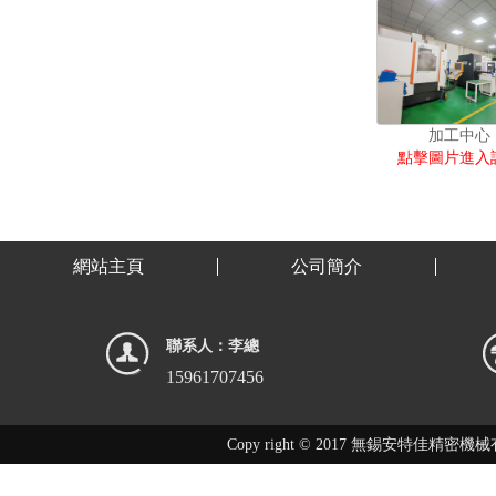
加工中心
點擊圖片進入
網站主頁
公司簡介
聯系人：李總
15961707456
Copy right © 2017 無錫安特佳精密機械有